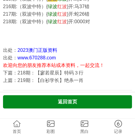
216期:（双波中特）{
绿
波
红
波
}开:马37错
217期:（双波中特）{
绿
波
红
波
}开:蛇26错
218期:（双波中特）{
绿
波
红
波
}开:0000对
出处：
2023澳门正版资料
出处：
www.670288.com
欢迎向您的朋友推荐本站或本资料，一起交流！
下篇：218期：【寥若星辰】特码３行
上篇：219期：【白衫学长】绝杀一肖
返回首页
首页
彩图
黑白
记录