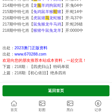
214期中特七肖【
龙
兔
羊鸡狗鼠蛇
】开:兔04中
215期中特七肖【
兔鸡鼠羊猴
蛇
猪
】开:蛇14中
216期中特七肖【
虎鼠猪
马
龙蛇猴
】开:马37中
217期中特七肖【
鼠兔猴龙牛马鸡
】开:蛇26错
218期中特七肖【
猴猪牛鼠兔龙羊
】开:0000中
出处：
2023澳门正版资料
出处：
www.670288.com
欢迎向您的朋友推荐本站或本资料，一起交流！
下篇：218期：【四虎归山】特码单双
上篇：218期:【初心依旧】绝杀四肖
返回首页
首页
彩图
黑白
记录