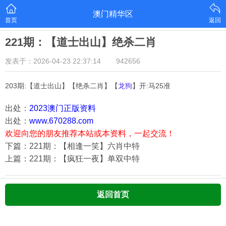
澳门精华区
首页
返回
221期：【道士出山】绝杀二肖
发表于：2026-04-23 22:37:14
942656
203期:【道士出山】【绝杀二肖】【
龙狗
】开:马25准
出处：
2023澳门正版资料
出处：
www.670288.com
欢迎向您的朋友推荐本站或本资料，一起交流！
下篇：221期：【相逢一笑】六肖中特
上篇：221期：【疯狂一夜】单双中特
返回首页