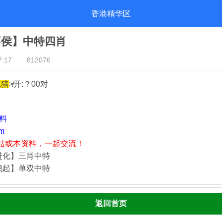
香港精华区
不侯】中特四肖
:17
812076
兔猪
≯开:？00对
资料
m
站或本资料，一起交流！
进化】三肖中特
鹊起】单双中特
返回首页