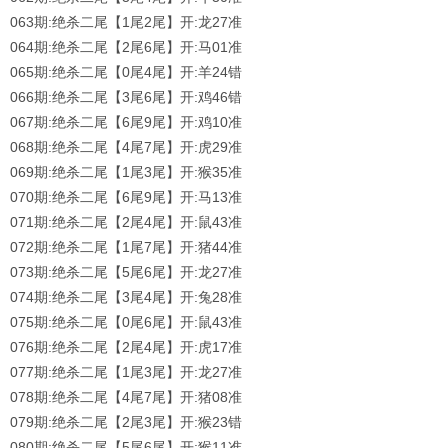
063期:绝杀二尾【1尾2
尾】开:龙27准
064期:绝杀二尾【2尾6
尾】开:马01准
065期:绝杀二尾【0尾4
尾】开:羊24错
066期:绝杀二尾【3尾6
尾】开:鸡46错
067期:绝杀二尾【6尾9
尾】开:鸡10准
068期:绝杀二尾【4尾7
尾】开:虎29准
069期:绝杀二尾【1尾3
尾】开:猴35准
070期:绝杀二尾【6尾9
尾】开:马13准
071期:绝杀二尾【2尾4
尾】开:鼠43准
072期:绝杀二尾【1尾7
尾】开:猪44准
073期:绝杀二尾【5尾6
尾】开:龙27准
074期:绝杀二尾【3尾4
尾】开:兔28准
075期:绝杀二尾【0尾6
尾】开:鼠43准
076期:绝杀二尾【2尾4
尾】开:虎17准
077期:绝杀二尾【1尾3
尾】开:龙27准
078期:绝杀二尾【4尾7
尾】开:猪08准
079期:绝杀二尾【2尾3
尾】开:猴23错
080期:绝杀二尾【5尾6
尾】开:猴11准