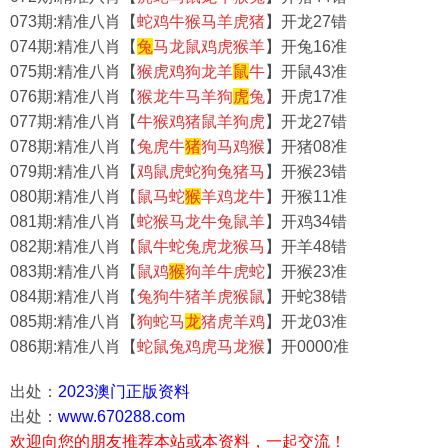
073期:精准八肖【
蛇鸡牛猴马羊虎猪
】开龙27错
074期:精准八肖【
兔
马龙鼠鸡虎猴羊
】开兔16准
075期:精准八肖【
猴虎鸡狗龙羊
鼠
牛
】开鼠43准
076期:精准八肖【
猴龙牛马羊狗
虎
兔
】开虎17准
077期:精准八肖【
牛猴鸡猪鼠羊狗虎
】开龙27错
078期:精准八肖【
兔虎牛
猪
狗马鸡猴
】开猪08准
079期:精准八肖【
鸡鼠虎蛇狗兔猪马
】开猴23错
080期:精准八肖【
鼠马蛇
猴
羊鸡龙牛
】开猴11准
081期:精准八肖【
蛇猴马龙牛兔鼠羊
】开鸡34错
082期:精准八肖【
鼠牛蛇兔虎龙猴马
】开羊48错
083期:精准八肖【
鼠鸡
猴
狗羊牛虎蛇
】开猴23准
084期:精准八肖【
兔狗牛猪羊虎猴鼠
】开蛇38错
085期:精准八肖【
狗蛇马
龙
猪虎羊鸡
】开龙03准
086期:精准八肖【
蛇鼠兔鸡虎马龙猴
】开0000准
出处：
2023澳门正版资料
出处：
www.670288.com
欢迎向您的朋友推荐本站或本资料，一起交流！