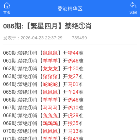
香港精华区
首页
返回
086期:【繁星四月】禁绝①肖
发表于：2026-04-23 22:37:29
739499
060期:禁绝①肖【
鼠鼠鼠
】开
猪44
准
061期:禁绝①肖【
羊羊羊
】开
鸡46
准
062期:禁绝①肖【
龙龙龙
】开
牛30
准
063期:禁绝①肖【
猪猪猪
】开
龙27
准
064期:禁绝①肖【
蛇蛇蛇
】开
马01
准
065期:禁绝①肖【
鼠鼠鼠
】开
羊24
准
066期:禁绝①肖【
羊羊羊
】开
鸡46
准
067期:禁绝①肖【
马马马
】开
鸡10
准
068期:禁绝①肖【
兔兔兔
】开
虎29
准
069期:禁绝①肖【
鸡鸡鸡
】开
猴35
准
070期:禁绝①肖【
鼠鼠鼠
】开
马13
准
071期:禁绝①肖【
羊羊羊
】开
鼠43
准