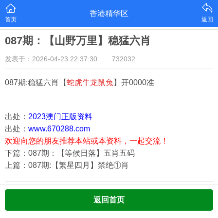
香港精华区
首页
返回
087期：【山野万里】稳猛六肖
发表于：2026-04-23 22:37:30
732032
087期:稳猛六肖【
蛇虎牛龙鼠兔
】开0000准
出处：
2023澳门正版资料
出处：
www.670288.com
欢迎向您的朋友推荐本站或本资料，一起交流！
下篇：087期：【等候日落】五肖五码
上篇：087期:【繁星四月】禁绝①肖
返回首页