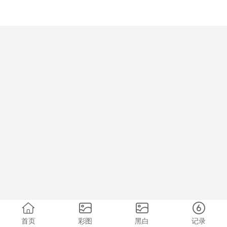
首页
彩图
黑白
记录