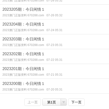
2023澳门正版资料 670288.com
07-26 05:32
2023205期：今日闲情１
2023澳门正版资料 670288.com
07-26 05:32
2023204期：今日闲情１
2023澳门正版资料 670288.com
07-24 05:31
2023203期：今日闲情１
2023澳门正版资料 670288.com
07-23 05:31
2023202期：今日闲情１
2023澳门正版资料 670288.com
07-22 05:31
2023201期：今日闲情１
2023澳门正版资料 670288.com
07-21 05:31
2023200期：今日闲情１
2023澳门正版资料 670288.com
07-20 05:31
上一页
第1页
下一页