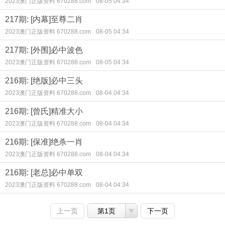
2023澳门正版资料 670288.com
08-05 04:34
217期: [内幕]至尊二肖
2023澳门正版资料 670288.com
08-05 04:34
217期: [外围]必中波色
2023澳门正版资料 670288.com
08-05 04:34
216期: [绝版]必中三头
2023澳门正版资料 670288.com
08-04 04:34
216期: [曾氏]精准大小
2023澳门正版资料 670288.com
08-04 04:34
216期: [保准]绝杀一肖
2023澳门正版资料 670288.com
08-04 04:34
216期: [老总]必中单双
2023澳门正版资料 670288.com
08-04 04:34
上一页
第1页
下一页