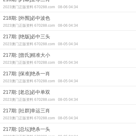
2023澳门正版资料 670288.com
08-06 04:34
218期: [外围]必中波色
2023澳门正版资料 670288.com
08-06 04:34
217期: [绝版]必中三头
2023澳门正版资料 670288.com
08-05 04:34
217期: [曾氏]精准大小
2023澳门正版资料 670288.com
08-05 04:34
217期: [保准]绝杀一肖
2023澳门正版资料 670288.com
08-05 04:34
217期: [老总]必中单双
2023澳门正版资料 670288.com
08-05 04:34
217期: [社群]幸运三肖
2023澳门正版资料 670288.com
08-05 04:34
217期: [总坛]绝杀一头