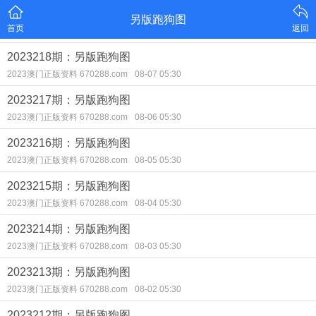
另版跑狗图
首页
返回
2023218期：另版跑狗图
2023澳门正版资料 670288.com
08-07 05:30
2023217期：另版跑狗图
2023澳门正版资料 670288.com
08-06 05:30
2023216期：另版跑狗图
2023澳门正版资料 670288.com
08-05 05:30
2023215期：另版跑狗图
2023澳门正版资料 670288.com
08-04 05:30
2023214期：另版跑狗图
2023澳门正版资料 670288.com
08-03 05:30
2023213期：另版跑狗图
2023澳门正版资料 670288.com
08-02 05:30
2023212期：另版跑狗图