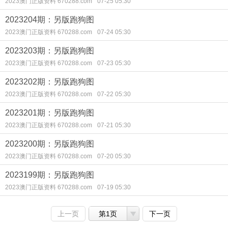
2023澳门正版资料 670288.com
07-25 05:30
2023204期：另版跑狗图
2023澳门正版资料 670288.com
07-24 05:30
2023203期：另版跑狗图
2023澳门正版资料 670288.com
07-23 05:30
2023202期：另版跑狗图
2023澳门正版资料 670288.com
07-22 05:30
2023201期：另版跑狗图
2023澳门正版资料 670288.com
07-21 05:30
2023200期：另版跑狗图
2023澳门正版资料 670288.com
07-20 05:30
2023199期：另版跑狗图
2023澳门正版资料 670288.com
07-19 05:30
上一页
第1页
下一页