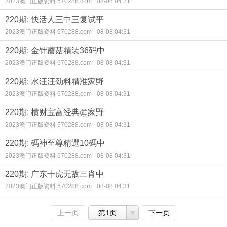
2023澳门正版资料 670288.com
08-08 04:31
220期: 快活人三中三复试平
2023澳门正版资料 670288.com
08-08 04:31
220期: 金针蘑菇精装36码中
2023澳门正版资料 670288.com
08-08 04:31
220期: 水汪汪劲料精准家野
2023澳门正版资料 670288.com
08-08 04:31
220期: 横财宝富经典㊣家野
2023澳门正版资料 670288.com
08-08 04:31
220期: 碼神至尊精選10碼中
2023澳门正版资料 670288.com
08-08 04:31
220期: 广东十虎无敌三肖中
2023澳门正版资料 670288.com
08-08 04:31
上一页
第1页
下一页