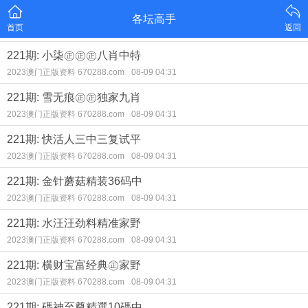
各坛高手
首页
返回
221期: 小柒㊣㊣㊣八肖中特
2023澳门正版资料 670288.com
08-09 04:31
221期: 雪无痕㊣㊣独家九肖
2023澳门正版资料 670288.com
08-09 04:31
221期: 快活人三中三复试平
2023澳门正版资料 670288.com
08-09 04:31
221期: 金针蘑菇精装36码中
2023澳门正版资料 670288.com
08-09 04:31
221期: 水汪汪劲料精准家野
2023澳门正版资料 670288.com
08-09 04:31
221期: 横财宝富经典㊣家野
2023澳门正版资料 670288.com
08-09 04:31
221期: 碼神至尊精選10碼中