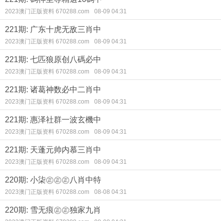
2023澳门正版资料 670288.com
08-09 04:31
221期: 广东十虎无敌三肖中
2023澳门正版资料 670288.com
08-09 04:31
221期: 七匹狼原创八碼必中
2023澳门正版资料 670288.com
08-09 04:31
221期: 诸葛神数必中二肖中
2023澳门正版资料 670288.com
08-09 04:31
221期: 惠泽社群一波玄機中
2023澳门正版资料 670288.com
08-09 04:31
221期: 天蓬元帅内慕三肖中
2023澳门正版资料 670288.com
08-09 04:31
220期: 小柒㊣㊣㊣八肖中特
2023澳门正版资料 670288.com
08-08 04:31
220期: 雪无痕㊣㊣独家九肖