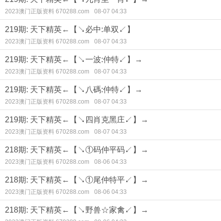
2023澳门正版资料 670288.com
08-07 04:33
219期: 天下精英←【↘必中:单双↙】
2023澳门正版资料 670288.com
08-07 04:33
219期: 天下精英←【↘一波:仲特↙】→
2023澳门正版资料 670288.com
08-07 04:33
219期: 天下精英←【↘八碼:仲特↙】→
2023澳门正版资料 670288.com
08-07 04:33
219期: 天下精英←【↘四肖克黑庄↙】→
2023澳门正版资料 670288.com
08-07 04:33
218期: 天下精英←【↘①码仲平码↙】→
2023澳门正版资料 670288.com
08-06 04:33
218期: 天下精英←【↘①尾仲特平↙】→
2023澳门正版资料 670288.com
08-06 04:33
218期: 天下精英←【↘野兽☆家禽↙】→