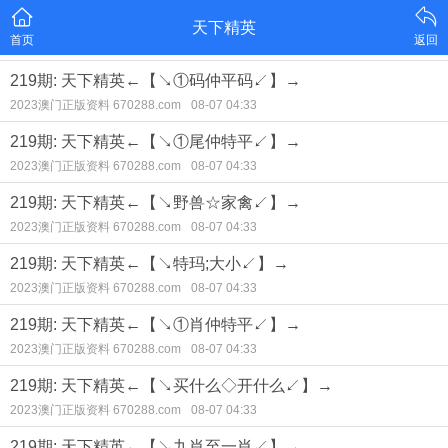
天下精英
首页
返回
219期: 天下精英←【↘①码仲平码↙】→
2023澳门正版资料 670288.com
08-07 04:33
219期: 天下精英←【↘①尾仲特平↙】→
2023澳门正版资料 670288.com
08-07 04:33
219期: 天下精英←【↘野兽☆家禽↙】→
2023澳门正版资料 670288.com
08-07 04:33
219期: 天下精英←【↘特玛;大小↙】→
2023澳门正版资料 670288.com
08-07 04:33
219期: 天下精英←【↘①肖仲特平↙】→
2023澳门正版资料 670288.com
08-07 04:33
219期: 天下精英←【↘买什么◇开什么↙】→
2023澳门正版资料 670288.com
08-07 04:33
219期: 天下精英←【↘九肖至一肖↙】→