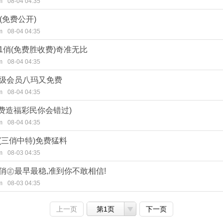
m
08-04 04:35
玛(免费公开)
m
08-04 04:35
鲜1俏(免费胜收费)奇准无比
m
08-04 04:35
真高级会员八玛又免费
m
08-04 04:35
(免费造福彩民你会错过)
m
08-04 04:35
香(三俏中特)免费猛料
m
08-03 04:35
二俏㊣最早最稳,准到你不敢相信!
m
08-03 04:35
上一页
第1页
下一页