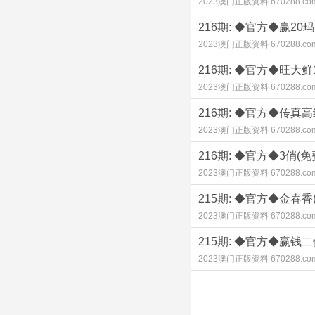
2023澳门正版资料 670288.co
216期: ◆官方◆赢20
2023澳门正版资料 670288.co
216期: ◆官方◆旺大
2023澳门正版资料 670288.co
216期: ◆官方◆传
2023澳门正版资料 670288.co
216期: ◆官方◆3俏
2023澳门正版资料 670288.co
215期: ◆官方◆金春
2023澳门正版资料 670288.co
215期: ◆官方◆赢钱
2023澳门正版资料 670288.co