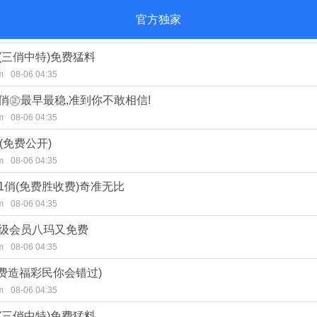
官方独家
香(三俏中特)免费猛料
m
08-06 04:35
二俏㊣最早最稳,准到你不敢相信!
m
08-06 04:35
玛(免费公开)
m
08-06 04:35
鲜1俏(免费胜收费)奇准无比
m
08-06 04:35
真高级会员八玛又免费
m
08-06 04:35
(免费造福彩民你会错过)
m
08-06 04:35
香(三俏中特)免费猛料