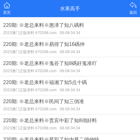
水果高手
首页
返回
220期: ※老总来料※惠泽了知八碼料
2023澳门正版资料 670288.com
08-08 04:34
220期: ※老总来料※易得了知16碼仲
2023澳门正版资料 670288.com
08-08 04:34
220期: ※老总来料※鬼谷了知8碼好鬼准吖
2023澳门正版资料 670288.com
08-08 04:34
220期: ※老总来料※福湘了知5点十碼
2023澳门正版资料 670288.com
08-08 04:34
220期: ※老总来料※民间了知三俏准
2023澳门正版资料 670288.com
08-08 04:34
220期: ※老总来料※贵宾中彩了知8俏好料
2023澳门正版资料 670288.com
08-08 04:34
220期: ※老总来料※星彩了知内慕二俏仲特