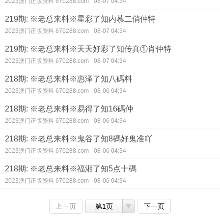
2023澳门正版资料 670288.com
08-07 04:34
219期: ※老总来料※星彩了知内慕二俏仲特
2023澳门正版资料 670288.com
08-07 04:34
219期: ※老总来料※天天好彩了知传真①肖仲特
2023澳门正版资料 670288.com
08-07 04:34
218期: ※老总来料※惠泽了知八碼料
2023澳门正版资料 670288.com
08-06 04:34
218期: ※老总来料※易得了知16碼仲
2023澳门正版资料 670288.com
08-06 04:34
218期: ※老总来料※鬼谷了知8碼好鬼准吖
2023澳门正版资料 670288.com
08-06 04:34
218期: ※老总来料※福湘了知5点十碼
2023澳门正版资料 670288.com
08-06 04:34
上一页
第1页
下一页