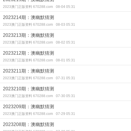
2023澳门正版资料 670288.com
08-04 05:31
2023214期：澳幽默猜测
2023澳门正版资料 670288.com
08-03 05:31
2023213期：澳幽默猜测
2023澳门正版资料 670288.com
08-02 05:31
2023212期：澳幽默猜测
2023澳门正版资料 670288.com
08-01 05:31
2023211期：澳幽默猜测
2023澳门正版资料 670288.com
07-31 05:31
2023210期：澳幽默猜测
2023澳门正版资料 670288.com
07-30 05:31
2023209期：澳幽默猜测
2023澳门正版资料 670288.com
07-29 05:31
2023208期：澳幽默猜测