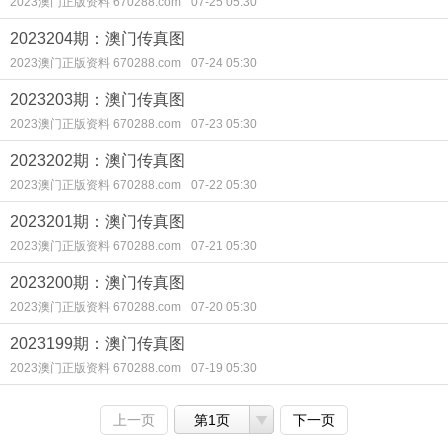
2023澳门正版资料 670288.com
07-25 05:30
2023204期：澳门传真图
2023澳门正版资料 670288.com
07-24 05:30
2023203期：澳门传真图
2023澳门正版资料 670288.com
07-23 05:30
2023202期：澳门传真图
2023澳门正版资料 670288.com
07-22 05:30
2023201期：澳门传真图
2023澳门正版资料 670288.com
07-21 05:30
2023200期：澳门传真图
2023澳门正版资料 670288.com
07-20 05:30
2023199期：澳门传真图
2023澳门正版资料 670288.com
07-19 05:30
上一页
第1页
下一页