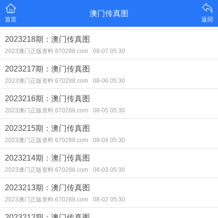
澳门传真图
首页
返回
2023218期：澳门传真图
2023澳门正版资料 670288.com
08-07 05:30
2023217期：澳门传真图
2023澳门正版资料 670288.com
08-06 05:30
2023216期：澳门传真图
2023澳门正版资料 670288.com
08-05 05:30
2023215期：澳门传真图
2023澳门正版资料 670288.com
08-04 05:30
2023214期：澳门传真图
2023澳门正版资料 670288.com
08-03 05:30
2023213期：澳门传真图
2023澳门正版资料 670288.com
08-02 05:30
2023212期：澳门传真图