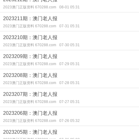
2023澳门正版资料 670288.com
08-01 05:31
2023211期：澳门老人报
2023澳门正版资料 670288.com
07-31 05:31
2023210期：澳门老人报
2023澳门正版资料 670288.com
07-30 05:31
2023209期：澳门老人报
2023澳门正版资料 670288.com
07-29 05:31
2023208期：澳门老人报
2023澳门正版资料 670288.com
07-28 05:31
2023207期：澳门老人报
2023澳门正版资料 670288.com
07-27 05:31
2023206期：澳门老人报
2023澳门正版资料 670288.com
07-26 05:32
2023205期：澳门老人报