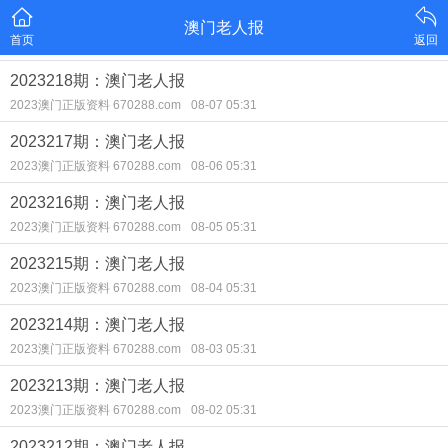
澳门老人报
首页
返回
2023218期：澳门老人报
2023澳门正版资料 670288.com
08-07 05:31
2023217期：澳门老人报
2023澳门正版资料 670288.com
08-06 05:31
2023216期：澳门老人报
2023澳门正版资料 670288.com
08-05 05:31
2023215期：澳门老人报
2023澳门正版资料 670288.com
08-04 05:31
2023214期：澳门老人报
2023澳门正版资料 670288.com
08-03 05:31
2023213期：澳门老人报
2023澳门正版资料 670288.com
08-02 05:31
2023212期：澳门老人报