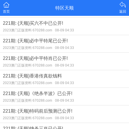
特区天顺
首页
返回
221期: {天顺}买六不中已公开!
2023澳门正版资料 670288.com
08-09 04:33
221期: {天顺}必中平特尾已公开!
2023澳门正版资料 670288.com
08-09 04:33
221期: {天顺}必中平特肖已公开!
2023澳门正版资料 670288.com
08-09 04:33
221期: {天顺}香港传真欲钱料
2023澳门正版资料 670288.com
08-09 04:33
221期: {天顺}《绝杀半波》已公开!
2023澳门正版资料 670288.com
08-09 04:33
221期: {天顺}特码前后预测已公开!
2023澳门正版资料 670288.com
08-09 04:33
221期: {天顺}绝杀三肖已公开!