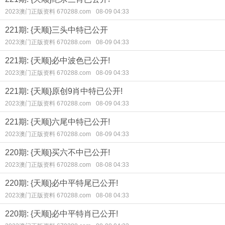
2023澳门正版资料 670288.com
08-09 04:33
221期: {天顺}三头中特已公开
2023澳门正版资料 670288.com
08-09 04:33
221期: {天顺}必中波色已公开!
2023澳门正版资料 670288.com
08-09 04:33
221期: {天顺}原创9肖中特已公开!
2023澳门正版资料 670288.com
08-09 04:33
221期: {天顺}六尾中特已公开!
2023澳门正版资料 670288.com
08-09 04:33
220期: {天顺}买六不中已公开!
2023澳门正版资料 670288.com
08-08 04:33
220期: {天顺}必中平特尾已公开!
2023澳门正版资料 670288.com
08-08 04:33
220期: {天顺}必中平特肖已公开!