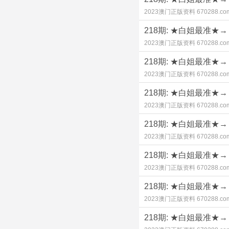
2023澳门正版资料 670288.co
218期: ★白姐最准
2023澳门正版资料 670288.co
218期: ★白姐最准
2023澳门正版资料 670288.co
218期: ★白姐最准
2023澳门正版资料 670288.co
218期: ★白姐最准
2023澳门正版资料 670288.co
218期: ★白姐最准
2023澳门正版资料 670288.co
218期: ★白姐最准
2023澳门正版资料 670288.co
218期: ★白姐最准★