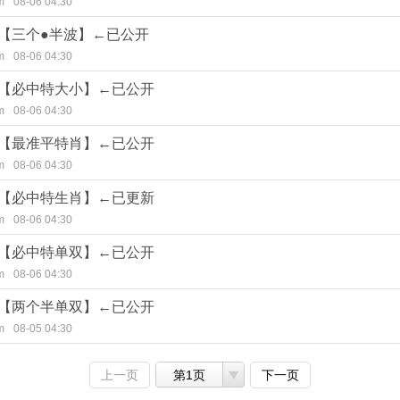
m
08-06 04:30
★→【三个●半波】←已公开
m
08-06 04:30
★→【必中特大小】←已公开
m
08-06 04:30
★→【最准平特肖】←已公开
m
08-06 04:30
★→【必中特生肖】←已更新
m
08-06 04:30
★→【必中特单双】←已公开
m
08-06 04:30
★→【两个半单双】←已公开
m
08-05 04:30
上一页
第1页
下一页