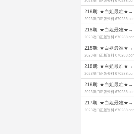
2023澳门正版资料 670288.co
218期: ★白姐最准
2023澳门正版资料 670288.co
218期: ★白姐最准
2023澳门正版资料 670288.co
218期: ★白姐最准
2023澳门正版资料 670288.co
218期: ★白姐最准
2023澳门正版资料 670288.co
218期: ★白姐最准
2023澳门正版资料 670288.co
217期: ★白姐最准
2023澳门正版资料 670288.co