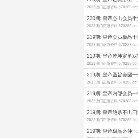
2023澳门正版资料 670288.co
220期: 皇帝必出会员半
2023澳门正版资料 670288.co
219期: 皇帝会员极品十
2023澳门正版资料 670288.co
219期: 皇帝乾坤定单双
2023澳门正版资料 670288.co
219期: 皇帝圣旨会圆一
2023澳门正版资料 670288.co
219期: 皇帝内部会员一
2023澳门正版资料 670288.co
219期: 皇帝绝杀不出四
2023澳门正版资料 670288.co
219期: 皇帝极品必仲一