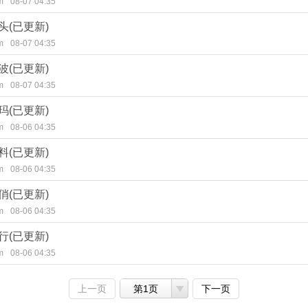
m
08-07 04:35
头(已更新)
m
08-07 04:35
波(已更新)
m
08-07 04:35
玛(已更新)
m
08-06 04:35
料(已更新)
m
08-06 04:35
俏(已更新)
m
08-06 04:35
行(已更新)
m
08-06 04:35
上一页
第1页
下一页