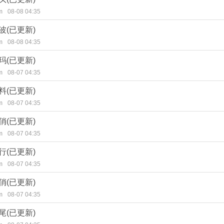
m
08-08 04:35
波(已更新)
m
08-08 04:35
玛(已更新)
m
08-07 04:35
料(已更新)
m
08-07 04:35
俏(已更新)
m
08-07 04:35
行(已更新)
m
08-07 04:35
俏(已更新)
m
08-07 04:35
尾(已更新)