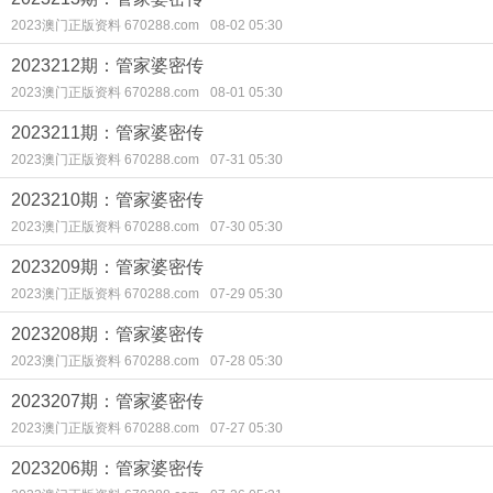
2023澳门正版资料 670288.com
08-02 05:30
2023212期：管家婆密传
2023澳门正版资料 670288.com
08-01 05:30
2023211期：管家婆密传
2023澳门正版资料 670288.com
07-31 05:30
2023210期：管家婆密传
2023澳门正版资料 670288.com
07-30 05:30
2023209期：管家婆密传
2023澳门正版资料 670288.com
07-29 05:30
2023208期：管家婆密传
2023澳门正版资料 670288.com
07-28 05:30
2023207期：管家婆密传
2023澳门正版资料 670288.com
07-27 05:30
2023206期：管家婆密传