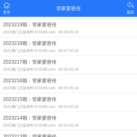
管家婆密传
首页
返回
2023219期：管家婆密传
2023澳门正版资料 670288.com
08-08 05:30
2023218期：管家婆密传
2023澳门正版资料 670288.com
08-07 05:30
2023217期：管家婆密传
2023澳门正版资料 670288.com
08-06 05:30
2023216期：管家婆密传
2023澳门正版资料 670288.com
08-05 05:30
2023215期：管家婆密传
2023澳门正版资料 670288.com
08-04 05:30
2023214期：管家婆密传
2023澳门正版资料 670288.com
08-03 05:30
2023213期：管家婆密传