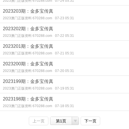
2023澳门正版资料 670288.com
07-24 05:31
2023203期：金多宝传真
2023澳门正版资料 670288.com
07-23 05:31
2023202期：金多宝传真
2023澳门正版资料 670288.com
07-22 05:31
2023201期：金多宝传真
2023澳门正版资料 670288.com
07-21 05:31
2023200期：金多宝传真
2023澳门正版资料 670288.com
07-20 05:31
2023199期：金多宝传真
2023澳门正版资料 670288.com
07-19 05:31
2023198期：金多宝传真
2023澳门正版资料 670288.com
07-18 05:31
上一页
第1页
下一页