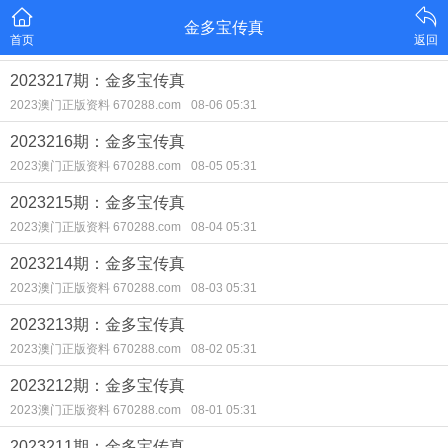
金多宝传真
首页
返回
2023217期：金多宝传真
2023澳门正版资料 670288.com
08-06 05:31
2023216期：金多宝传真
2023澳门正版资料 670288.com
08-05 05:31
2023215期：金多宝传真
2023澳门正版资料 670288.com
08-04 05:31
2023214期：金多宝传真
2023澳门正版资料 670288.com
08-03 05:31
2023213期：金多宝传真
2023澳门正版资料 670288.com
08-02 05:31
2023212期：金多宝传真
2023澳门正版资料 670288.com
08-01 05:31
2023211期：金多宝传真