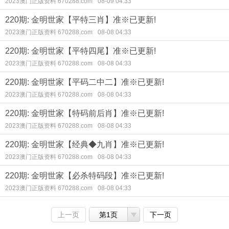
2023澳门正版资料 670288.com
08-09 04:33
220期: 金明世家【平特三肖】准※已更新!
2023澳门正版资料 670288.com
08-08 04:33
220期: 金明世家【平特四尾】准※已更新!
2023澳门正版资料 670288.com
08-08 04:33
220期: 金明世家【平码二中二】准※已更新!
2023澳门正版资料 670288.com
08-08 04:33
220期: 金明世家【特码前后肖】准※已更新!
2023澳门正版资料 670288.com
08-08 04:33
220期: 金明世家【经典◆九肖】准※已更新!
2023澳门正版资料 670288.com
08-08 04:33
220期: 金明世家【必杀特码段】准※已更新!
2023澳门正版资料 670288.com
08-08 04:33
上一页
第1页
下一页